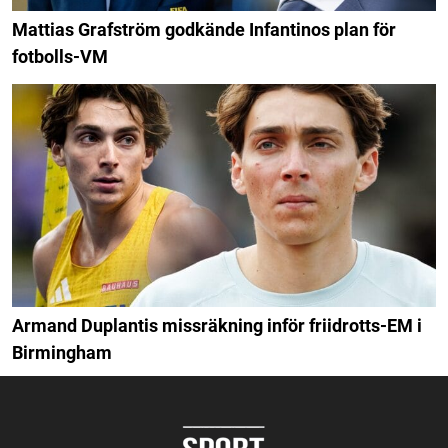
Mattias Grafström godkände Infantinos plan för
fotbolls-VM
Armand Duplantis missräkning inför friidrotts-EM i
Birmingham