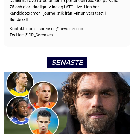
Daniel har även arbetat som reporter och redaktör på Kanal
75 och gjort dagliga tv-inslag i ATG Live. Han har
kandidatexamen i journalistik från Mittuniversitetet i
Sundsvall.
Kontakt:
daniel.sorensen@newsner.com
Twitter: @
DP_Sorensen
SENASTE