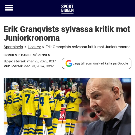
Toggle
menu
Erik Granqvists sylvassa kritik mot
Juniorkronorna
Sportbibeln
»
Hockey
»
Erik Granqvists sylvassa kritik mot Juniorkronorna
SKRIBENT: DANIEL SÖRENSEN
Uppdaterad:
mar 25, 2025, 10:17
Lägg till som önskad källa på Google
Publicerad:
dec 30, 2024, 08:12