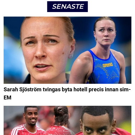
SENASTE
Sarah Sjöström tvingas byta hotell precis innan sim-
EM