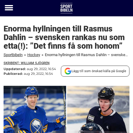
Toggle
menu
Enorma hyllningen till Rasmus
Dahlin – svensken rankas nu som
etta(!): ”Det finns få som honom”
Sportbibeln
»
Hockey
»
Enorma hyllningen till Rasmus Dahlin – svensken rankas nu som etta(!): "Det finns få som honom"
SKRIBENT: WILLIAM SJÖGREN
Uppdaterad:
aug 29, 2022, 16:54
Lägg till som önskad källa på Google
Publicerad:
aug 29, 2022, 16:54