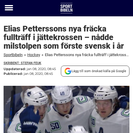
Toggle
menu
Elias Petterssons nya fräcka
fullträff i jättekrossen – nådde
milstolpen som förste svensk i år
Sportbibeln
»
Hockey
»
Elias Petterssons nya fräcka fullträff i jättekrossen – nådde milstolpen som förste svensk i år
SKRIBENT: STEFAN FEUK
Uppdaterad:
jan 08, 2020, 08:45
Lägg till som önskad källa på Google
Publicerad:
jan 08, 2020, 08:45