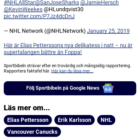
#NHLAllStar
@SanJoseSharks
@JamieHersch
@KevinWeekes
@HLundqvist30
pic.twitter.com/P7Jz4dcDnJ
— NHL Network (@NHLNetwork)
January 25, 2019
Här är Elias Petterssons nya delikatess i natt – nu är
supertalangen bättre än Foppa!
Sportbibeln strävar efter en trovärdig och mångsidig rapportering.
Rapportera faktafel här.
Här kan du läsa mer...
Följ Sportbibeln på Google News
Läs mer om...
Elias Pettersson
Erik Karlsson
NHL
Vancouver Canucks