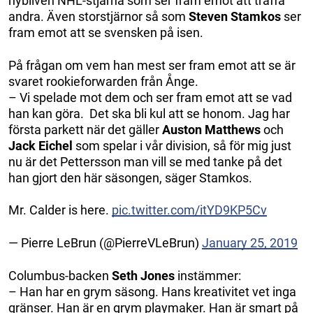
nybliven NHL-stjärna som ser fram emot att träffa
andra. Även storstjärnor så som
Steven Stamkos
ser
fram emot att se svensken på isen.
På frågan om vem han mest ser fram emot att se är
svaret rookieforwarden från Ånge.
– Vi spelade mot dem och ser fram emot att se vad
han kan göra. Det ska bli kul att se honom. Jag har
första parkett när det gäller
Auston Matthews
och
Jack Eichel
som spelar i vår division, så för mig just
nu är det Pettersson man vill se med tanke på det
han gjort den här säsongen, säger Stamkos.
Mr. Calder is here.
pic.twitter.com/itYD9KP5Cv
— Pierre LeBrun (@PierreVLeBrun)
January 25, 2019
Columbus-backen
Seth Jones
instämmer:
– Han har en grym säsong. Hans kreativitet vet inga
gränser. Han är en grym playmaker. Han är smart på