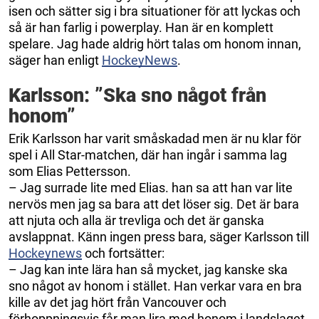
isen och sätter sig i bra situationer för att lyckas och
så är han farlig i powerplay. Han är en komplett
spelare. Jag hade aldrig hört talas om honom innan,
säger han enligt
HockeyNews
.
Karlsson: ”Ska sno något från
honom”
Erik Karlsson har varit småskadad men är nu klar för
spel i All Star-matchen, där han ingår i samma lag
som Elias Pettersson.
– Jag surrade lite med Elias. han sa att han var lite
nervös men jag sa bara att det löser sig. Det är bara
att njuta och alla är trevliga och det är ganska
avslappnat. Känn ingen press bara, säger Karlsson till
Hockeynews
och fortsätter:
– Jag kan inte lära han så mycket, jag kanske ska
sno något av honom i stället. Han verkar vara en bra
kille av det jag hört från Vancouver och
förhoppningsvis får man lira med honom i landslaget