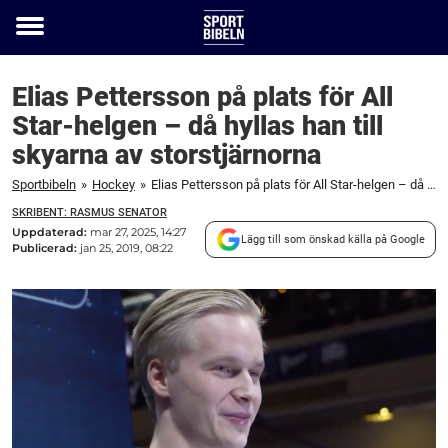
Toggle
menu
Elias Pettersson på plats för All
Star-helgen – då hyllas han till
skyarna av storstjärnorna
Sportbibeln
»
Hockey
»
Elias Pettersson på plats för All Star-helgen – då hyllas han till skyarna av storstjärnorna
SKRIBENT: RASMUS SENATOR
Uppdaterad:
mar 27, 2025, 14:27
Lägg till som önskad källa på Google
Publicerad:
jan 25, 2019, 08:22