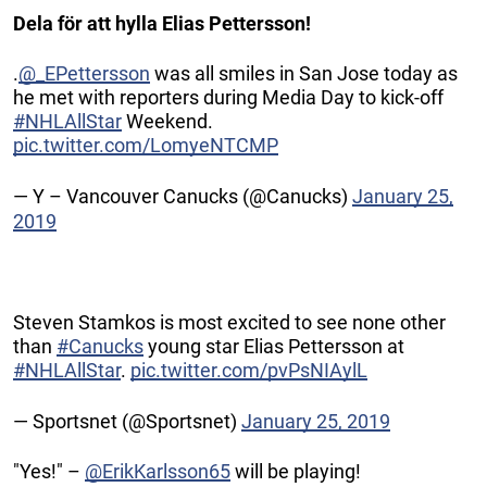
Dela för att hylla Elias Pettersson!
.
@_EPettersson
was all smiles in San Jose today as
he met with reporters during Media Day to kick-off
#NHLAllStar
Weekend.
pic.twitter.com/LomyeNTCMP
— Y – Vancouver Canucks (@Canucks)
January 25,
2019
Steven Stamkos is most excited to see none other
than
#Canucks
young star Elias Pettersson at
#NHLAllStar
.
pic.twitter.com/pvPsNIAylL
— Sportsnet (@Sportsnet)
January 25, 2019
"Yes!" –
@ErikKarlsson65
will be playing!