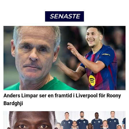
SENASTE
Anders Limpar ser en framtid i Liverpool för Roony
Bardghji