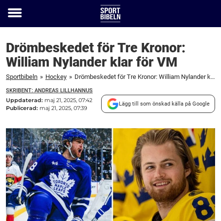
Toggle
menu
Drömbeskedet för Tre Kronor:
William Nylander klar för VM
Sportbibeln
»
Hockey
»
Drömbeskedet för Tre Kronor: William Nylander klar för VM
SKRIBENT: ANDREAS LILLHANNUS
Uppdaterad:
maj 21, 2025, 07:42
Lägg till som önskad källa på Google
Publicerad:
maj 21, 2025, 07:39