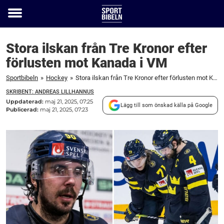
Toggle
menu
Stora ilskan från Tre Kronor efter
förlusten mot Kanada i VM
Sportbibeln
»
Hockey
»
Stora ilskan från Tre Kronor efter förlusten mot Kanada i VM
SKRIBENT: ANDREAS LILLHANNUS
Uppdaterad:
maj 21, 2025, 07:25
Lägg till som önskad källa på Google
Publicerad:
maj 21, 2025, 07:23