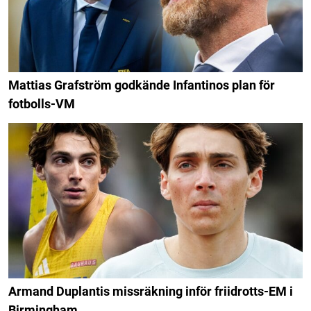
Mattias Grafström godkände Infantinos plan för
fotbolls-VM
Armand Duplantis missräkning inför friidrotts-EM i
Birmingham