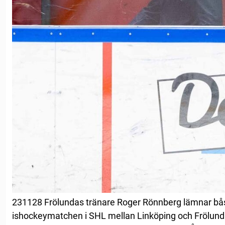
231128 Frölundas tränare Roger Rönnberg lämnar bås
ishockeymatchen i SHL mellan Linköping och Frölun