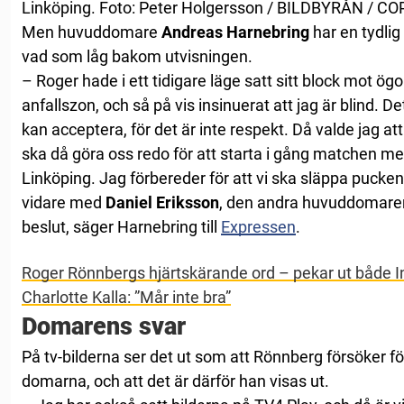
Linköping. Foto: Peter Holgersson / BILDBYRÅN / CO
Men huvuddomare
Andreas Harnebring
har en tydlig
vad som låg bakom utvisningen.
– Roger hade i ett tidigare läge satt sitt block mot ö
anfallszon, och så på vis insinuerat att jag är blind. D
kan acceptera, för det är inte respekt. Då valde jag at
ska då göra oss redo för att starta i gång matchen m
Linköping. Jag förbereder för att vi ska släppa pucken.
vidare med
Daniel Eriksson
, den andra huvuddomaren,
beslut, säger Harnebring till
Expressen
.
Roger Rönnbergs hjärtskärande ord – pekar ut både
Charlotte Kalla: ”Mår inte bra”
Domarens svar
På tv-bilderna ser det ut som att Rönnberg försöker f
domarna, och att det är därför han visas ut.