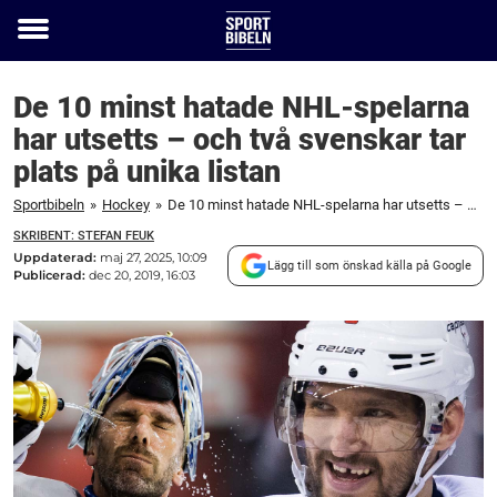
Toggle
menu
De 10 minst hatade NHL-spelarna
har utsetts – och två svenskar tar
plats på unika listan
Sportbibeln
»
Hockey
»
De 10 minst hatade NHL-spelarna har utsetts – och två svenskar tar plats på unika listan
SKRIBENT: STEFAN FEUK
Uppdaterad:
maj 27, 2025, 10:09
Lägg till som önskad källa på Google
Publicerad:
dec 20, 2019, 16:03