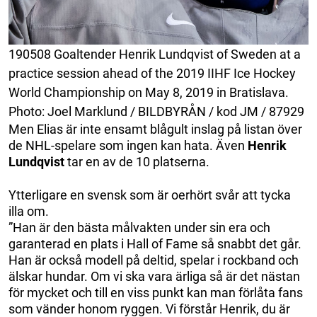
190508 Goaltender Henrik Lundqvist of Sweden at a
practice session ahead of the 2019 IIHF Ice Hockey
World Championship on May 8, 2019 in Bratislava.
Photo: Joel Marklund / BILDBYRÅN / kod JM / 87929
Men Elias är inte ensamt blågult inslag på listan över
de NHL-spelare som ingen kan hata. Även
Henrik
Lundqvist
tar en av de 10 platserna.
Ytterligare en svensk som är oerhört svår att tycka
illa om.
”Han är den bästa målvakten under sin era och
garanterad en plats i Hall of Fame så snabbt det går.
Han är också modell på deltid, spelar i rockband och
älskar hundar. Om vi ska vara ärliga så är det nästan
för mycket och till en viss punkt kan man förlåta fans
som vänder honom ryggen. Vi förstår Henrik, du är