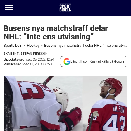
Toggle
menu
Busens nya matchstraff delar
NHL: ”Inte ens utvisning”
Sportbibeln
»
Hockey
»
Busens nya matchstraff delar NHL: "Inte ens utvisning"
SKRIBENT: STEFAN PERSSON
Uppdaterad:
sep 05, 2025, 12:54
Lägg till som önskad källa på Google
Publicerad:
dec 01, 2018, 08:50