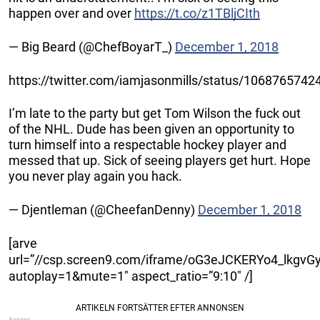
happen over and over
https://t.co/z1TBljCIth
— Big Beard (@ChefBoyarT_)
December 1, 2018
https://twitter.com/iamjasonmills/status/106876574
I’m late to the party but get Tom Wilson the fuck out
of the NHL. Dude has been given an opportunity to
turn himself into a respectable hockey player and
messed that up. Sick of seeing players get hurt. Hope
you never play again you hack.
— Djentleman (@CheefanDenny)
December 1, 2018
[arve
url=”//csp.screen9.com/iframe/oG3eJCKERYo4_l
autoplay=1&mute=1″ aspect_ratio=”9:10″ /]