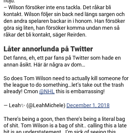
nöjd.
– Wilson försöker inte ens tackla. Det råkar bli
kontakt. Wilson följer sin back ned längs sargen och
den andra spelaren backar in i honom. Han försöker
göra sig liten, han försöker komma undan men så
råkar det bli kontakt, säger Reirden.
Låter annorlunda på Twitter
Det fanns, eh, ett par fans på Twitter som hade en
annan åsikt. Här är några av dom…
So does Tom Wilson need to actually kill someone for
the league to do something…let’s take out the trash
already! Cmon
@NHL
this is embarrassing!
— Leah✨ (@LeahMichele)
December 1, 2018
There’s being a goon, then there’s being a literal bag
of shit. Tom Wilson is a bag of shit.. calling this a late
hit is an understatement.. I’m sick of seeing this