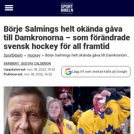
Toggle
menu
Börje Salmings helt okända gåva
till Damkronorna – som förändrade
svensk hockey för all framtid
Sportbibeln
»
Hockey
»
Börje Salmings helt okända gåva till Damkronorna – som förändrade svensk hockey för all framtid
SKRIBENT: GUSTAV CALDERON
Uppdaterad:
nov 18, 2022, 19:32
Lägg till som önskad källa på Google
Publicerad:
nov 18, 2022, 16:35