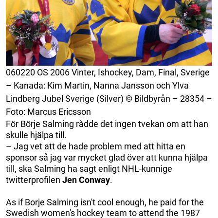
060220 OS 2006 Vinter, Ishockey, Dam, Final, Sverige
– Kanada: Kim Martin, Nanna Jansson och Ylva
Lindberg Jubel Sverige (Silver) © Bildbyrån – 28354 –
Foto: Marcus Ericsson
För Börje Salming rådde det ingen tvekan om att han
skulle hjälpa till.
– Jag vet att de hade problem med att hitta en
sponsor så jag var mycket glad över att kunna hjälpa
till, ska Salming ha sagt enligt NHL-kunnige
twitterprofilen
Jen Conway
.
As if Borje Salming isn't cool enough, he paid for the
Swedish women's hockey team to attend the 1987