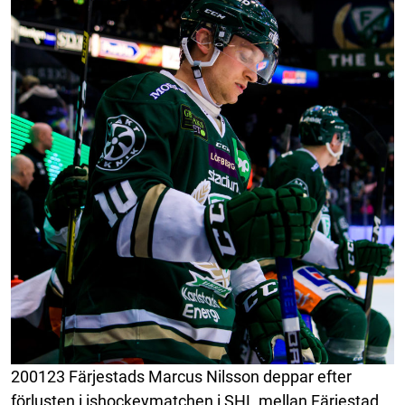
200123 Färjestads Marcus Nilsson deppar efter
förlusten i ishockeymatchen i SHL mellan Färjestad