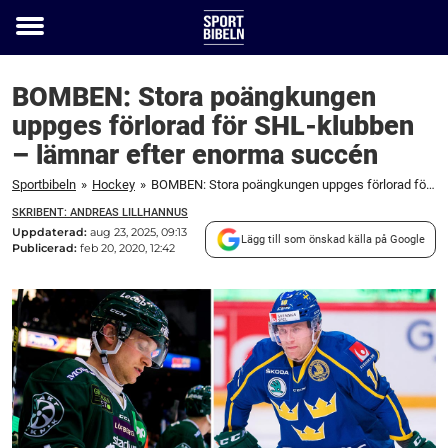
Toggle
menu
BOMBEN: Stora poängkungen
uppges förlorad för SHL-klubben
– lämnar efter enorma succén
Sportbibeln
»
Hockey
»
BOMBEN: Stora poängkungen uppges förlorad för SHL-klubben – lämnar efter enorma succén
SKRIBENT: ANDREAS LILLHANNUS
Uppdaterad:
aug 23, 2025, 09:13
Lägg till som önskad källa på Google
Publicerad:
feb 20, 2020, 12:42