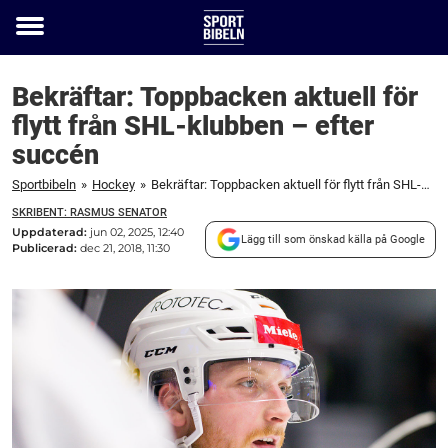
Toggle
menu
Bekräftar: Toppbacken aktuell för
flytt från SHL-klubben – efter
succén
Sportbibeln
»
Hockey
»
Bekräftar: Toppbacken aktuell för flytt från SHL-klubben – efter succén
SKRIBENT: RASMUS SENATOR
Uppdaterad:
jun 02, 2025, 12:40
Lägg till som önskad källa på Google
Publicerad:
dec 21, 2018, 11:30