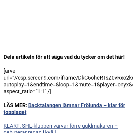
Dela artikeln för att säga vad du tycker om det här!
[arve
url=”//csp.screen9.com/iframe/DkC6oheRTsZ0vRxo
autoplay=1&endtime=&loop=1&mute=1&player=onyx&st
aspect_ratio=”1:1″ /]
LÄS MER:
Backtalangen lämnar Frölunda – klar för
topplaget
KLART: SHL-klubben värvar förre guldmakaren –
debuterar redan i kväll