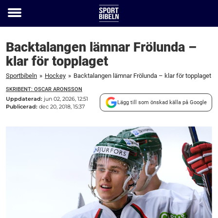
Toggle
menu
Backtalangen lämnar Frölunda –
klar för topplaget
Sportbibeln
»
Hockey
»
Backtalangen lämnar Frölunda – klar för topplaget
SKRIBENT: OSCAR ARONSSON
Uppdaterad:
jun 02, 2026, 12:51
Lägg till som önskad källa på Google
Publicerad:
dec 20, 2018, 15:37