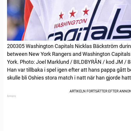
200305 Washington Capitals Nicklas Bäckström duri
between New York Rangers and Washington Capitals 
York. Photo: Joel Marklund / BILDBYRÅN / kod JM / 
Han var tillbaka i spel igen efter att hans pappa gått b
skulle bli Oshies stora match i natt när han gjorde hat