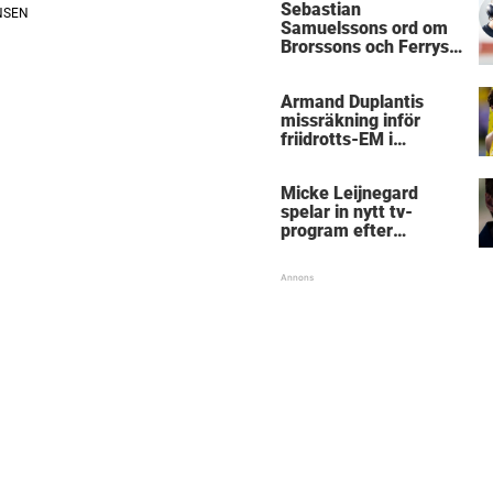
Sebastian
Samuelssons ord om
Brorssons och Ferrys
kritik
Armand Duplantis
missräkning inför
friidrotts-EM i
Birmingham
Micke Leijnegard
spelar in nytt tv-
program efter
Mästarnas mästare