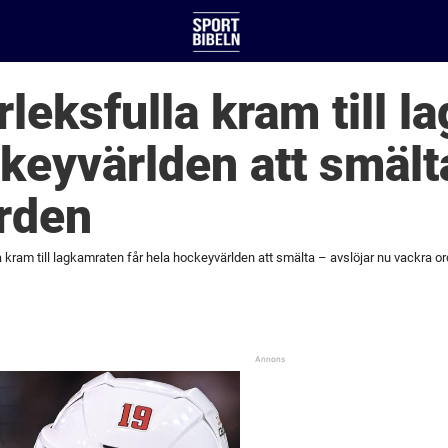
rleksfulla kram till 
ckeyvärlden att smält
rden
a kram till lagkamraten får hela hockeyvärlden att smälta – avslöjar nu vackra o