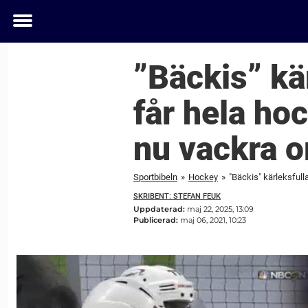
Toggle
menu
”Bäckis” kä
får hela ho
nu vackra o
Sportbibeln
»
Hockey
»
"Bäckis" kärleksfull
SKRIBENT: STEFAN FEUK
Uppdaterad:
maj 22, 2025, 13:09
Publicerad:
maj 06, 2021, 10:23