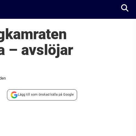
lagkamraten
a – avslöjar
rden
Lägg till som önskad källa på Google