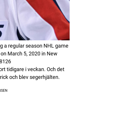
ng a regular season NHL game
on March 5, 2020 in New
88126
ort tidigare i veckan. Och det
trick och blev segerhjälten.