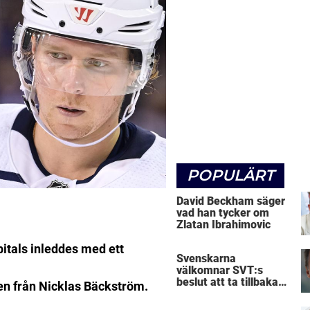
POPULÄRT
David Beckham säger
vad han tycker om
Zlatan Ibrahimovic
tals inleddes med ett
Svenskarna
välkomnar SVT:s
beslut att ta tillbaka
en från Nicklas Bäckström.
Micke Leijnegard