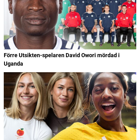
Förre Utsikten-spelaren David Owori mördad i
Uganda