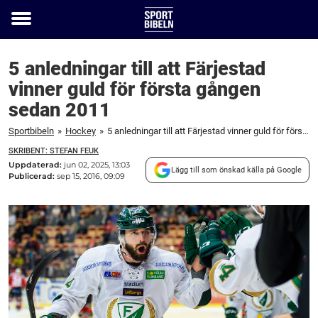
Toggle
menu
5 anledningar till att Färjestad
vinner guld för första gången
sedan 2011
Sportbibeln
»
Hockey
»
5 anledningar till att Färjestad vinner guld för första gången sedan 2011
SKRIBENT: STEFAN FEUK
Uppdaterad:
jun 02, 2025, 13:03
Lägg till som önskad källa på Google
Publicerad:
sep 15, 2016, 09:09