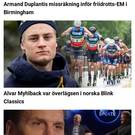
Armand Duplantis missräkning inför friidrotts-EM i
Birmingham
Alvar Myhlback var överlägsen i norska Blink
Classics