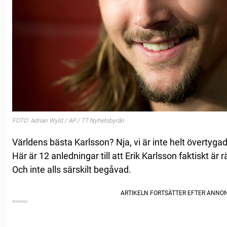
FOTO: Adrian Wyld / AP / TT Nyhetsbyrån
Världens bästa Karlsson? Nja, vi är inte helt övertyga
Här är 12 anledningar till att Erik Karlsson faktiskt är r
Och inte alls särskilt begåvad.