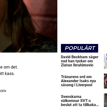
POPULÄRT
David Beckham säger
vad han tycker om
Zlatan Ibrahimovic
de om det.
ätt kass.
Tränarens ord om
Alexander Isaks nya
säsong i Liverpool
Svenskarna
välkomnar SVT:s
beslut att ta tillbaka