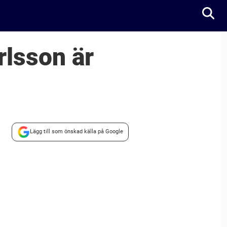
rlsson är
Lägg till som önskad källa på Google