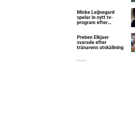
Micke Leijnegard
Micke Leijnegard
spelar in nytt tv-
program efter
Mästarnas mästare
Preben Elkjaer
svarade efter
tränarens utskällning