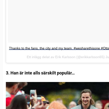
Thanks to the fans, the city and my team. #wesharethisone #Ot
Ett inlägg delat av Erik Karlsson (@erikkarlsson65)
Ju
3. Han är inte alls särskilt populär…