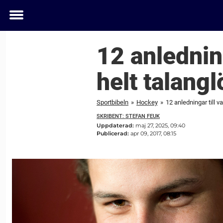
Toggle
menu
12 anledning
helt talangl
Sportbibeln
»
Hockey
»
12 anledningar till v
SKRIBENT: STEFAN FEUK
Uppdaterad:
maj 27, 2025, 09:40
Publicerad:
apr 09, 2017, 08:15