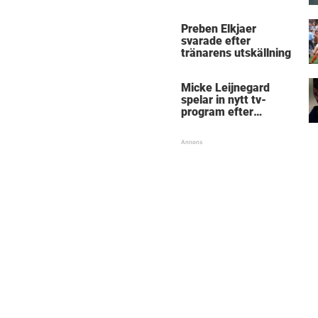
Micke Leijnegard
Preben Elkjaer
svarade efter
tränarens utskällning
Micke Leijnegard
spelar in nytt tv-
program efter
Mästarnas mästare