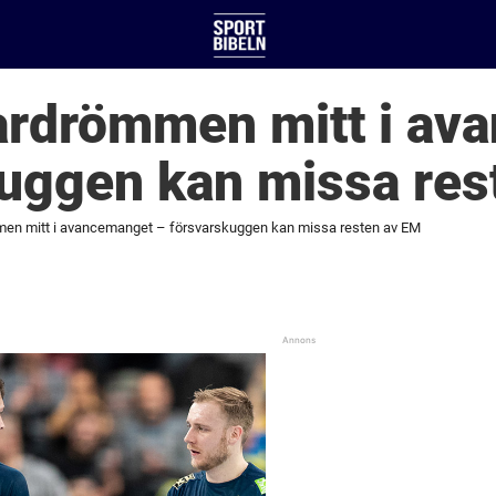
rdrömmen mitt i av
kuggen kan missa res
n mitt i avancemanget – försvarskuggen kan missa resten av EM