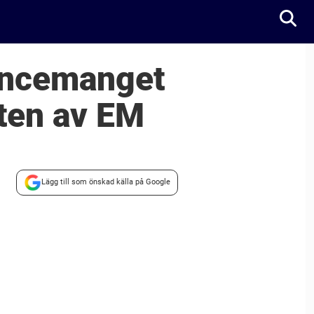
ancemanget
ten av EM
Lägg till som önskad källa på Google