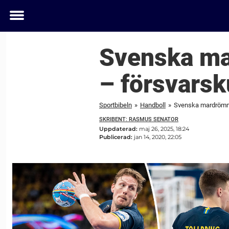
Toggle
menu
Svenska ma
– försvars
Sportbibeln
»
Handboll
»
Svenska mardrömme
SKRIBENT: RASMUS SENATOR
Uppdaterad:
maj 26, 2025, 18:24
Publicerad:
jan 14, 2020, 22:05