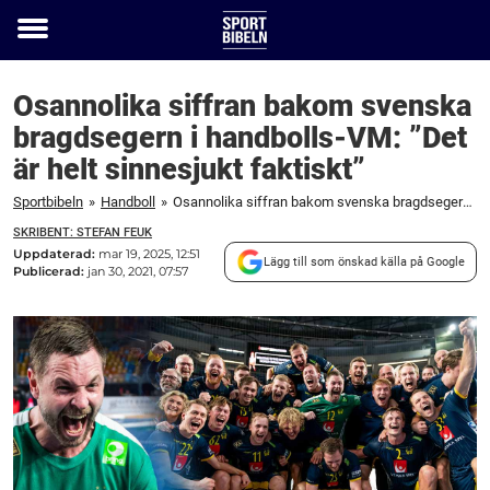
Toggle
menu
Osannolika siffran bakom svenska
bragdsegern i handbolls-VM: ”Det
är helt sinnesjukt faktiskt”
Sportbibeln
»
Handboll
»
Osannolika siffran bakom svenska bragdsegern i handbolls-VM: "Det är helt sinnesjukt faktiskt"
SKRIBENT: STEFAN FEUK
Uppdaterad:
mar 19, 2025, 12:51
Lägg till som önskad källa på Google
Publicerad:
jan 30, 2021, 07:57