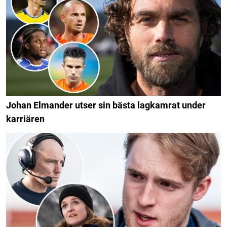
Johan Elmander utser sin bästa lagkamrat under
karriären