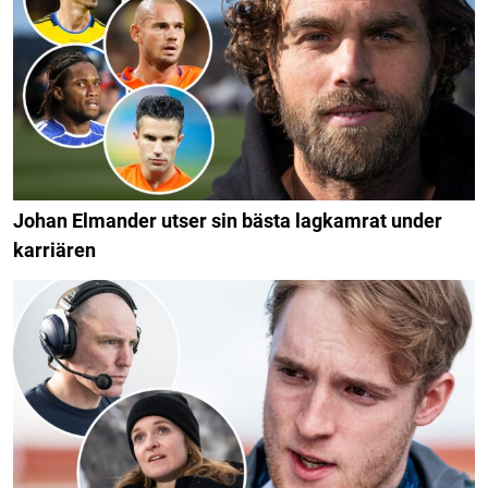
Johan Elmander utser sin bästa lagkamrat under
karriären