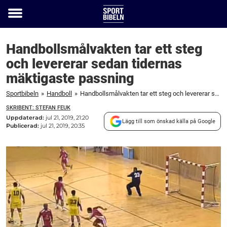
Toggle
menu
Handbollsmålvakten tar ett steg
och levererar sedan tidernas
mäktigaste passning
Sportbibeln
»
Handboll
»
Handbollsmålvakten tar ett steg och levererar sedan tidernas mäktigaste passning
SKRIBENT: STEFAN FEUK
Uppdaterad:
jul 21, 2019, 21:20
Lägg till som önskad källa på Google
Publicerad:
jul 21, 2019, 20:35