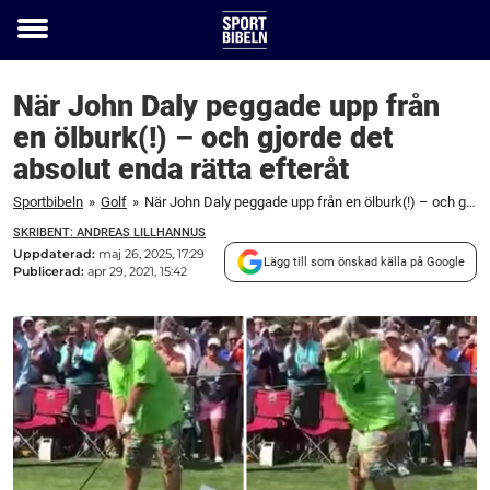
Toggle
menu
När John Daly peggade upp från
en ölburk(!) – och gjorde det
absolut enda rätta efteråt
Sportbibeln
»
Golf
»
När John Daly peggade upp från en ölburk(!) – och gjorde det absolut enda rätta efteråt
SKRIBENT: ANDREAS LILLHANNUS
Uppdaterad:
maj 26, 2025, 17:29
Lägg till som önskad källa på Google
Publicerad:
apr 29, 2021, 15:42