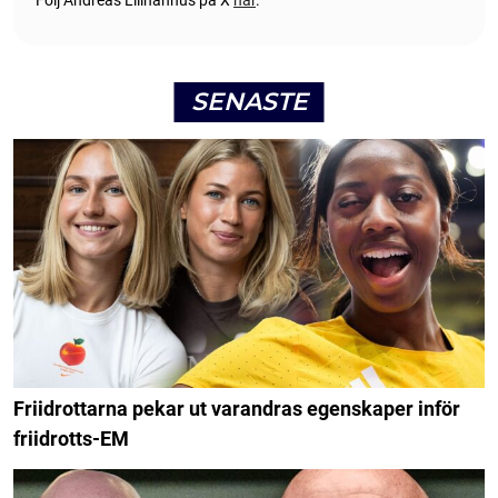
Följ Andreas Lillhannus på X
här
.
SENASTE
Friidrottarna pekar ut varandras egenskaper inför
friidrotts-EM