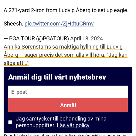
A 271-yard 2-iron from Ludvig Åberg to set up eagle.
Sheesh.
pic.twitter.com/ZjHdtuGRmv
— PGA TOUR (@PGATOUR)
April 18, 2024
Annika Sörenstams så mäktiga hyllning till Ludvig
Åberg – säger precis det som alla vill höra: ”Jag kan
säga att…”
Anmäl dig till vårt nyhetsbrev
E-post
Anmäl
Jag samtycker till behandling av mina
personuppgifter.
Läs vår policy
Sportbibeln strävar efter en trovärdig och mångsidig rapportering.