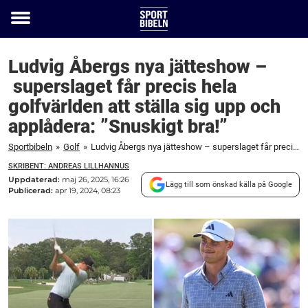
Toggle
menu
Ludvig Åbergs nya jätteshow –
superslaget får precis hela
golfvärlden att ställa sig upp och
applådera: ”Snuskigt bra!”
Sportbibeln
»
Golf
»
Ludvig Åbergs nya jätteshow – superslaget får precis hela golfvärlden att ställa sig upp och applådera: ”Snuskigt bra!”
SKRIBENT: ANDREAS LILLHANNUS
Uppdaterad:
maj 26, 2025, 16:26
Lägg till som önskad källa på Google
Publicerad:
apr 19, 2024, 08:23