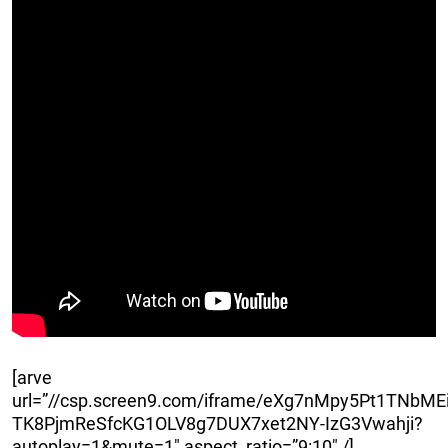
[arve
url=”//csp.screen9.com/iframe/eXg7nMpy5Pt1TNbME
TK8PjmReSfcKG1OLV8g7DUX7xet2NY-IzG3Vwahji?
autoplay=1&mute=1″ aspect_ratio=”9:10″ /]