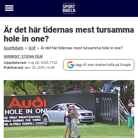
Toggle
menu
Är det här tidernas mest tursamma
hole in one?
Sportbibeln
»
Golf
»
Är det här tidernas mest tursamma hole in one?
SKRIBENT: STEFAN FEUK
Uppdaterad:
maj 26, 2025, 17:32
Lägg till som önskad källa på Google
Publicerad:
dec 05, 2016, 14:08