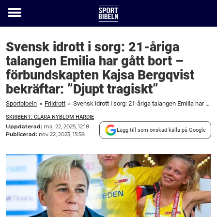
Toggle
menu
Svensk idrott i sorg: 21-åriga
talangen Emilia har gått bort –
förbundskapten Kajsa Bergqvist
bekräftar: ”Djupt tragiskt”
Sportbibeln
»
Friidrott
»
Svensk idrott i sorg: 21-åriga talangen Emilia har gått bort – förbundskapten Kajsa Bergqvist bekräftar: "Djupt tragiskt"
SKRIBENT: CLARA NYBLOM HARDIE
Uppdaterad:
maj 22, 2025, 12:18
Lägg till som önskad källa på Google
Publicerad:
nov 22, 2023, 15:58