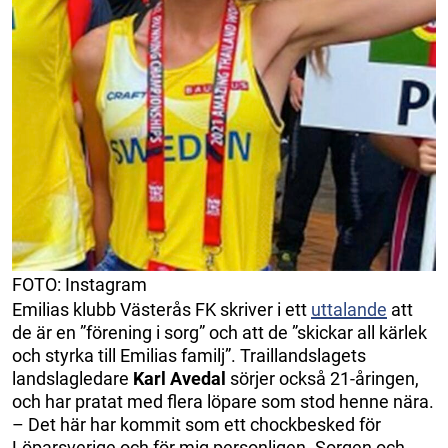
FOTO: Instagram
Emilias klubb Västerås FK skriver i ett
uttalande
att
de är en ”förening i sorg” och att de ”skickar all kärlek
och styrka till Emilias familj”. Traillandslagets
landslagledare
Karl Avedal
sörjer också 21-åringen,
och har pratat med flera löpare som stod henne nära.
– Det här har kommit som ett chockbesked för
Löparsverige och för mig personligen. Sorgen och