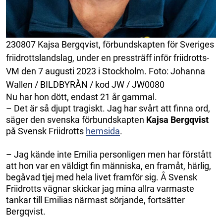
230807 Kajsa Bergqvist, förbundskapten för Sveriges
friidrottslandslag, under en pressträff inför friidrotts-
VM den 7 augusti 2023 i Stockholm. Foto: Johanna
Wallen / BILDBYRÅN / kod JW / JW0080
Nu har hon dött, endast 21 år gammal.
– Det är så djupt tragiskt. Jag har svårt att finna ord,
säger den svenska förbundskapten
Kajsa Bergqvist
på Svensk Friidrotts
hemsida
.
– Jag kände inte Emilia personligen men har förstått
att hon var en väldigt fin människa, en framåt, härlig,
begåvad tjej med hela livet framför sig. Å Svensk
Friidrotts vägnar skickar jag mina allra varmaste
tankar till Emilias närmast sörjande, fortsätter
Bergqvist.