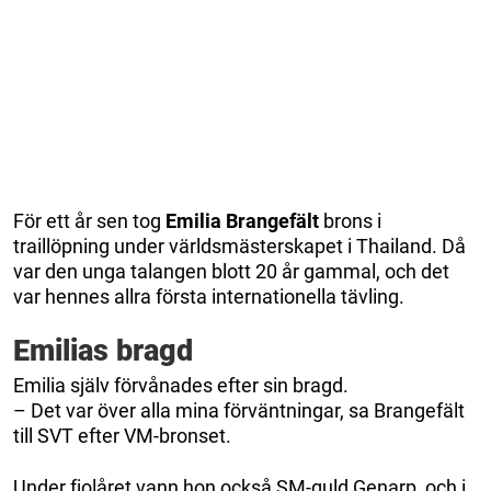
För ett år sen tog
Emilia Brangefält
brons i
traillöpning under världsmästerskapet i Thailand. Då
var den unga talangen blott 20 år gammal, och det
var hennes allra första internationella tävling.
Emilias bragd
Emilia själv förvånades efter sin bragd.
– Det var över alla mina förväntningar, sa Brangefält
till SVT efter VM-bronset.
Under fjolåret vann hon också SM-guld Genarp, och i