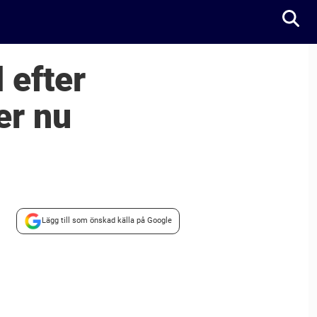
 efter
er nu
Lägg till som önskad källa på Google