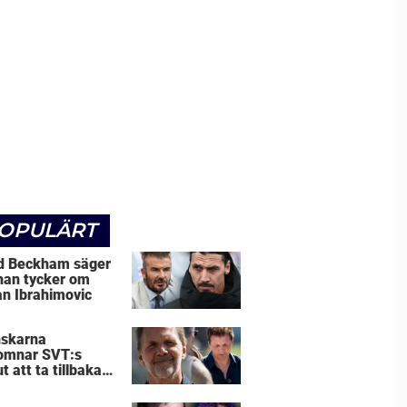
OPULÄRT
d Beckham säger
han tycker om
an Ibrahimovic
skarna
omnar SVT:s
t att ta tillbaka
e Leijnegard