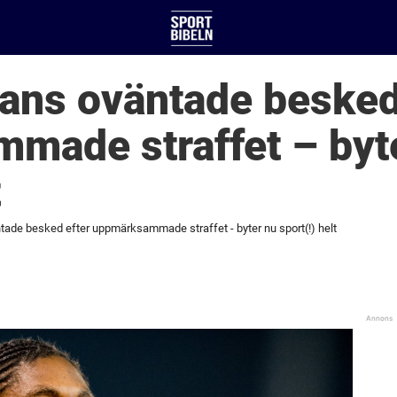
ans oväntade besked
made straffet – byt
t
tade besked efter uppmärksammade straffet - byter nu sport(!) helt