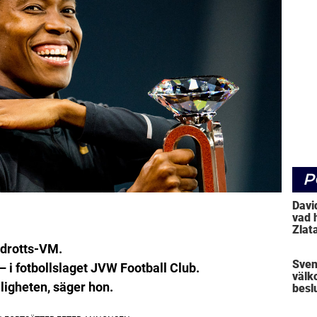
P
Davi
vad 
Zlat
idrotts-VM.
Sven
– i fotbollslaget JVW Football Club.
välk
ligheten, säger hon.
beslu
Mick