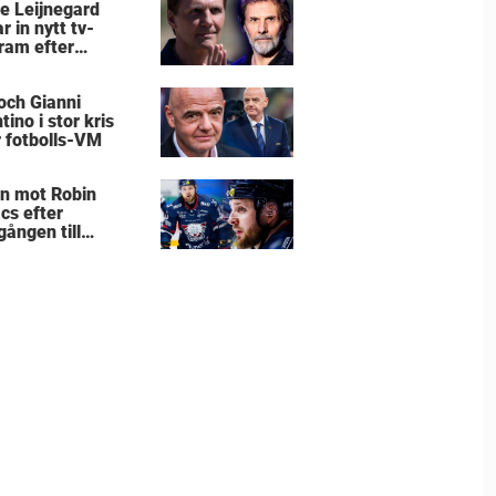
e Leijnegard
r in nytt tv-
ram efter
arnas mästare
 och Gianni
tino i stor kris
r fotbolls-VM
an mot Robin
cs efter
gången till
klöven