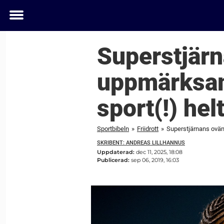
Toggle
menu
Superstjärn
uppmärksam
sport(!) hel
Sportbibeln
»
Friidrott
»
Superstjärnans ovän
SKRIBENT: ANDREAS LILLHANNUS
Uppdaterad:
dec 11, 2025, 18:08
Publicerad:
sep 06, 2019, 16:03