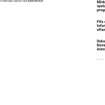
Mick
spela
prog
Mäst
Fifa
Infan
efte
Ilsk
Kova
över
Björ