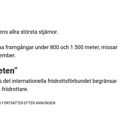
ens allra största stjärnor.
ma framgångar under 800 och 1 500 meter, missar
tember.
eten”
s det internationella friidrottsförbundet begränsar
friidrottare.