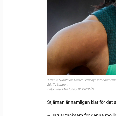
170805 Sydafrikas Caster Semenya inför damernas 
2017 i London.
Foto: Joel Marklund / BILDBYRÅN
Stjärnan är nämligen klar för det
– Jag är tacksam för denna möjli