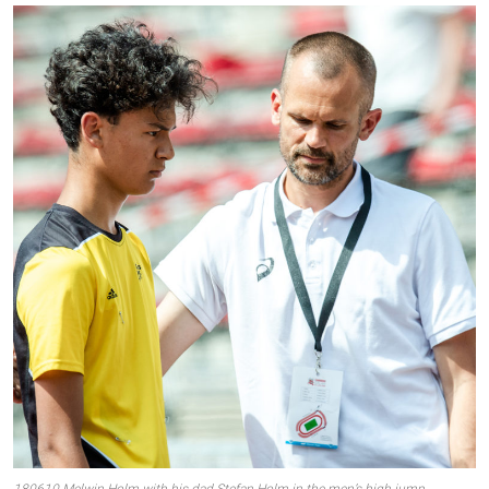
180610 Melwin Holm with his dad Stefan Holm in the men’s high jump