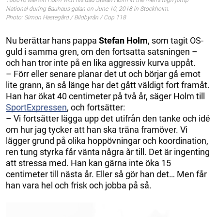
National during Bauhaus-galan on June 10, 2018 in Stockholm.
Photo: Simon Hastegård / Bildbyrån / Cop 118
Nu berättar hans pappa
Stefan Holm
, som tagit OS-
guld i samma gren, om den fortsatta satsningen –
och han tror inte på en lika aggressiv kurva uppåt.
– Förr eller senare planar det ut och börjar gå emot
lite grann, än så länge har det gått väldigt fort framåt.
Han har ökat 40 centimeter på två år, säger Holm till
SportExpressen
, och fortsätter:
– Vi fortsätter lägga upp det utifrån den tanke och idé
om hur jag tycker att han ska träna framöver. Vi
lägger grund på olika hoppövningar och koordination,
ren tung styrka får vänta några år till. Det är ingenting
att stressa med. Han kan gärna inte öka 15
centimeter till nästa år. Eller så gör han det… Men får
han vara hel och frisk och jobba på så.