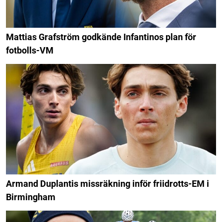
Mattias Grafström godkände Infantinos plan för
fotbolls-VM
Armand Duplantis missräkning inför friidrotts-EM i
Birmingham