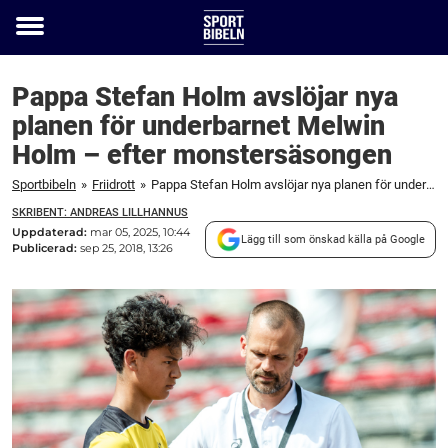
Toggle
menu
Pappa Stefan Holm avslöjar nya
planen för underbarnet Melwin
Holm – efter monstersäsongen
Sportbibeln
»
Friidrott
»
Pappa Stefan Holm avslöjar nya planen för underbarnet Melwin Holm – efter monstersäsongen
SKRIBENT: ANDREAS LILLHANNUS
Uppdaterad:
mar 05, 2025, 10:44
Lägg till som önskad källa på Google
Publicerad:
sep 25, 2018, 13:26