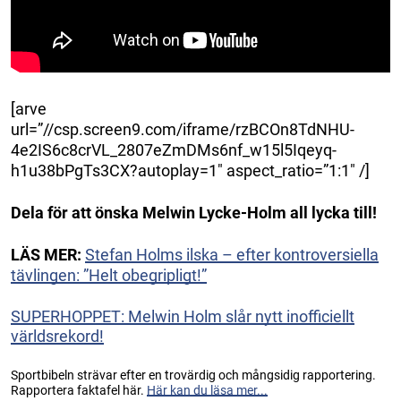
[arve
url=”//csp.screen9.com/iframe/rzBCOn8TdNHU-
4e2IS6c8crVL_2807eZmDMs6nf_w15l5Iqeyq-
h1u38bPgTs3CX?autoplay=1″ aspect_ratio=”1:1″ /]
Dela för att önska Melwin Lycke-Holm all lycka till!
LÄS MER:
Stefan Holms ilska – efter kontroversiella
tävlingen: ”Helt obegripligt!”
SUPERHOPPET: Melwin Holm slår nytt inofficiellt
världsrekord!
Sportbibeln strävar efter en trovärdig och mångsidig rapportering.
Rapportera faktafel här.
Här kan du läsa mer...