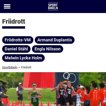
Toggle
menu
Friidrott
Friidrotts-VM
Armand Duplantis
Daniel Ståhl
Engla Nilsson
Melwin Lycke Holm
Sportbibeln
»
Friidrott