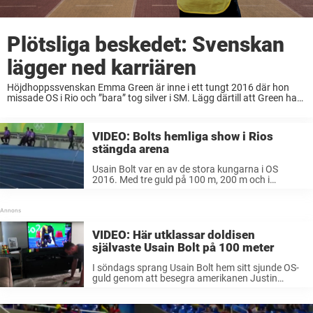
Plötsliga beskedet: Svenskan
lägger ned karriären
Höjdhoppssvenskan Emma Green är inne i ett tungt 2016 där hon
missade OS i Rio och ”bara” tog silver i SM. Lägg därtill att Green haft
tuffa skadeproblem senaste säsongerna och nu har 31-åringen fått
...
VIDEO: Bolts hemliga show i Rios
stängda arena
Usain Bolt var en av de stora kungarna i OS
2016. Med tre guld på 100 m, 200 m och i
stafetten dominerade han löparbanorna i Rios
friidrottsarena. Men jamaicanen dominerade
även i en helt ...
VIDEO: Här utklassar doldisen
självaste Usain Bolt på 100 meter
I söndags sprang Usain Bolt hem sitt sjunde OS-
guld genom att besegra amerikanen Justin
Gatlin i finalen på 100 meter. Det tog jamaicanen
9.81 sekunder att ta sig från 0 till 100 meter. Men
nu ...