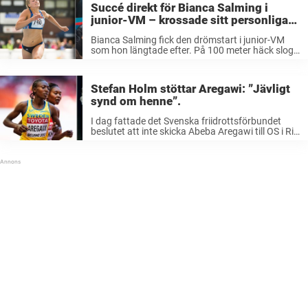
Succé direkt för Bianca Salming i
linjelopp. I ...
junior-VM – krossade sitt personliga
rekord.
Bianca Salming fick den drömstart i junior-VM
som hon längtade efter. På 100 meter häck slog
hon till med nytt personbästa 14,62 – och
krossade sitt gamla personliga rekord med
nästan en halv sekund. – Den ...
Stefan Holm stöttar Aregawi: ”Jävligt
synd om henne”.
I dag fattade det Svenska friidrottsförbundet
beslutet att inte skicka Abeba Aregawi till OS i Rio
de Janeiro, efter de dopningsanklagelser som
funnits mot henne. Beslutet om att frikänna
Aregawi har bland annat ifrågasatts av ...