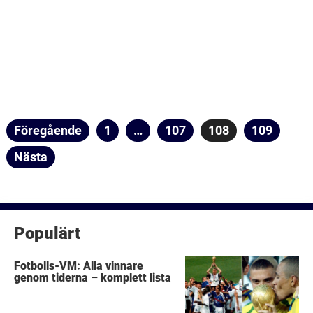
Sidnumrering
Föregående
Sida
1
…
Sida
107
Sida
108
Sida
109
för
Nästa
inlägg
Populärt
Fotbolls-VM: Alla vinnare
genom tiderna – komplett lista