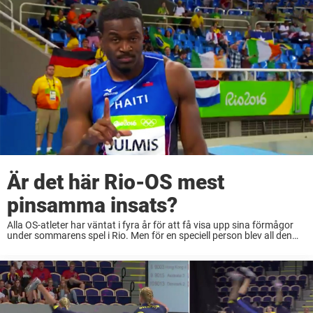
Är det här Rio-OS mest
pinsamma insats?
Alla OS-atleter har väntat i fyra år för att få visa upp sina förmågor
under sommarens spel i Rio. Men för en speciell person blev all den
väntan oerhört bitter. Jeffrey Julmis från Haiti förberedde ...