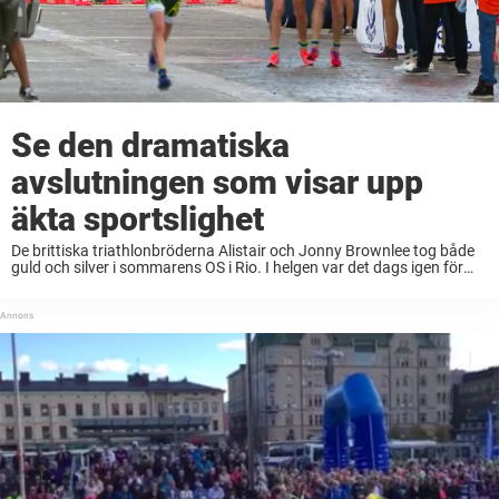
Se den dramatiska
avslutningen som visar upp
äkta sportslighet
De brittiska triathlonbröderna Alistair och Jonny Brownlee tog både
guld och silver i sommarens OS i Rio. I helgen var det dags igen för
bröderna att hamna i rampluset – och på det allra vackraste ...