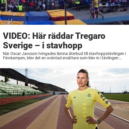
VIDEO: Här räddar Tregaro
Sverige – i stavhopp
När Oscar Jansson tvingades lämna återbud till stavhoppstävlingen i
Finnkampen, blev det en oväntad ersättare som klev in i tävlingen:
tränaren Yannick Tregaro. I Finnkampen är varje poäng viktig, så
Tregaro gick in på – ...