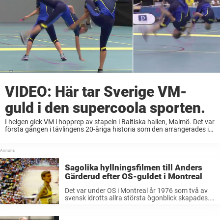
VIDEO: Här tar Sverige VM-
guld i den supercoola sporten.
I helgen gick VM i hopprep av stapeln i Baltiska hallen, Malmö. Det var
första gången i tävlingens 20-åriga historia som den arrangerades i
Sverige och totalt deltog 22 olika länder däribland Kina, Sydafrika,
USA, ...
Sagolika hyllningsfilmen till Anders
Gärderud efter OS-guldet i Montreal
Det var under OS i Montreal år 1976 som två av
svensk idrotts allra största ögonblick skapades.
Bland annat Anders Gärderuds dramatiska
guldlopp på 3000 meter hinder och Bernt
Johanssons makalösa uppvisning på cykelns