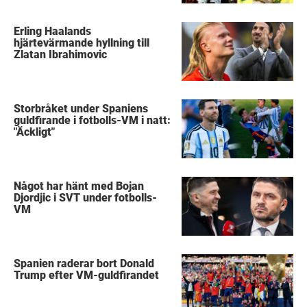
Erling Haalands
hjärtevärmande hyllning till
Zlatan Ibrahimovic
Storbråket under Spaniens
guldfirande i fotbolls-VM i natt:
"Äckligt"
Något har hänt med Bojan
Djordjic i SVT under fotbolls-
VM
Spanien raderar bort Donald
Trump efter VM-guldfirandet