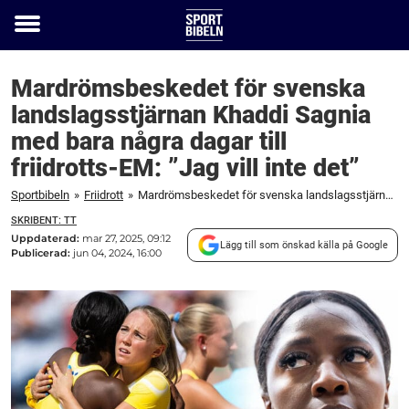
Toggle
menu
Mardrömsbeskedet för svenska
landslagsstjärnan Khaddi Sagnia
med bara några dagar till
friidrotts-EM: ”Jag vill inte det”
Sportbibeln
»
Friidrott
»
Mardrömsbeskedet för svenska landslagsstjärnan Khaddi Sagnia med bara några dagar till friidrotts-EM: "Jag vill inte det"
SKRIBENT: TT
Uppdaterad:
mar 27, 2025, 09:12
Lägg till som önskad källa på Google
Publicerad:
jun 04, 2024, 16:00