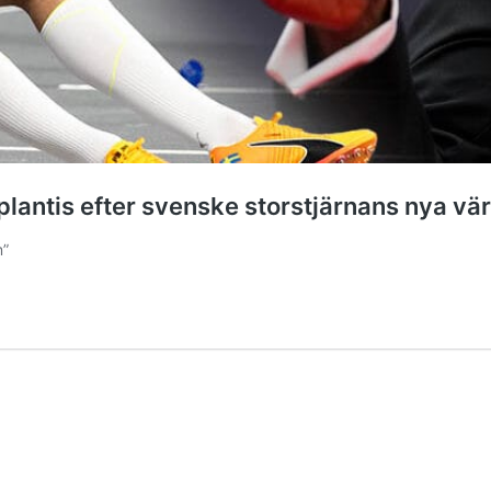
antis efter svenske storstjärnans nya vär
m”