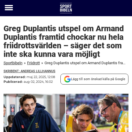
Toggle
menu
Greg Duplantis utspel om Armand
Duplantis framtid chockar nu hela
friidrottsvärlden – säger det som
inte ska kunna vara möjligt
Sportbibeln
»
Friidrott
»
Greg Duplantis utspel om Armand Duplantis framtid chockar nu hela friidrottsvärlden – säger det som inte ska kunna vara möjligt
SKRIBENT: ANDREAS LILLHANNUS
Uppdaterad:
maj 22, 2025, 12:08
Lägg till som önskad källa på Google
Publicerad:
aug 02, 2024, 16:02