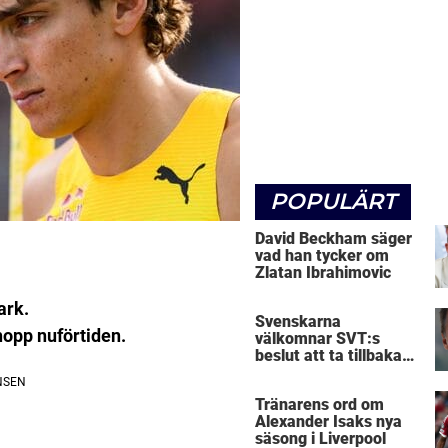
POPULÄRT
David Beckham säger
vad han tycker om
Zlatan Ibrahimovic
ark.
Svenskarna
hopp nuförtiden.
välkomnar SVT:s
beslut att ta tillbaka
Micke Leijnegard
Tränarens ord om
Alexander Isaks nya
säsong i Liverpool