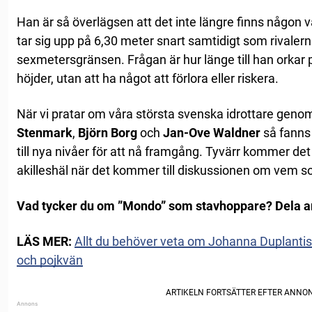
Han är så överlägsen att det inte längre finns någon v
tar sig upp på 6,30 meter snart samtidigt som rivalerna
sexmetersgränsen. Frågan är hur länge till han orkar 
höjder, utan att ha något att förlora eller riskera.
När vi pratar om våra största svenska idrottare gen
Stenmark
,
Björn Borg
och
Jan-Ove Waldner
så fanns
till nya nivåer för att nå framgång. Tyvärr kommer det 
akilleshäl när det kommer till diskussionen om vem so
Vad tycker du om ”Mondo” som stavhoppare? Dela art
LÄS MER:
Allt du behöver veta om Johanna Duplantis: L
och pojkvän