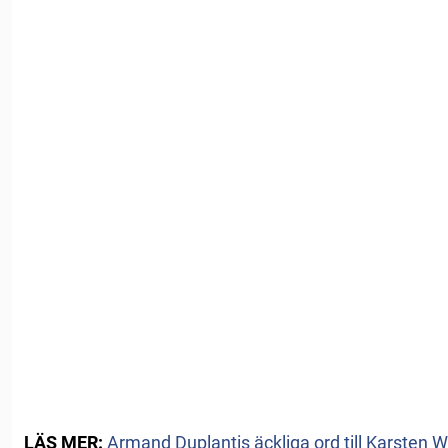
LÄS MER:
Armand Duplantis äckliga ord till Karsten 