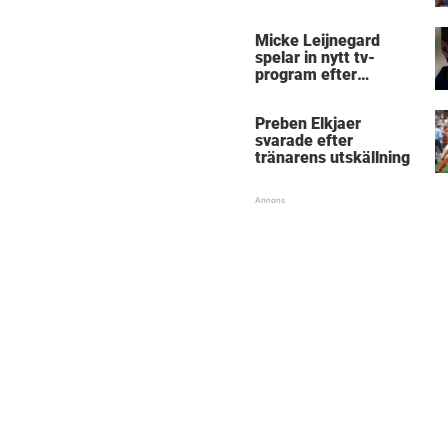
Micke Leijnegard
spelar in nytt tv-
program efter
Mästarnas mästare
Preben Elkjaer
svarade efter
tränarens utskällning