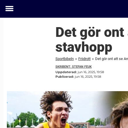
Toggle
menu
Det gör ont
stavhopp
Sportbibeln
»
Friidrott
»
Det gör ont att se 
SKRIBENT: STEFAN FEUK
Uppdaterad:
jun 16, 2025, 19:58
Publicerad:
jun 16, 2025, 19:58