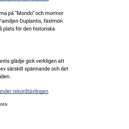
erna på ”Mondo” och mormor
. Familjen Duplantis, fästmön
 plats för den historiska
tis glädje gick verkligen att
lev särskilt spännande och det
iden.
 under rekordtävlingen