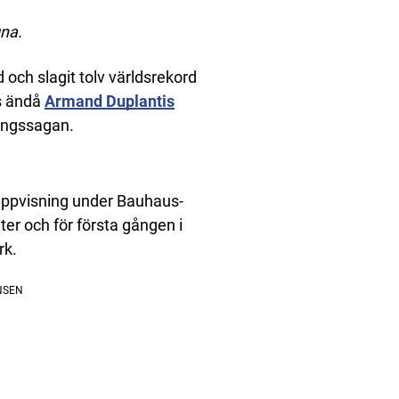
gna.
 och slagit tolv världsrekord
s ändå
Armand Duplantis
gångssagan.
 uppvisning under Bauhaus-
er och för första gången i
rk.