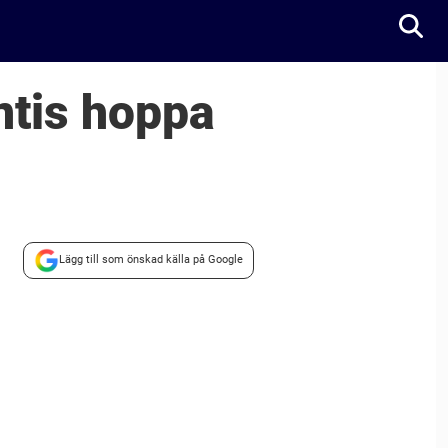
ntis hoppa
Lägg till som önskad källa på Google