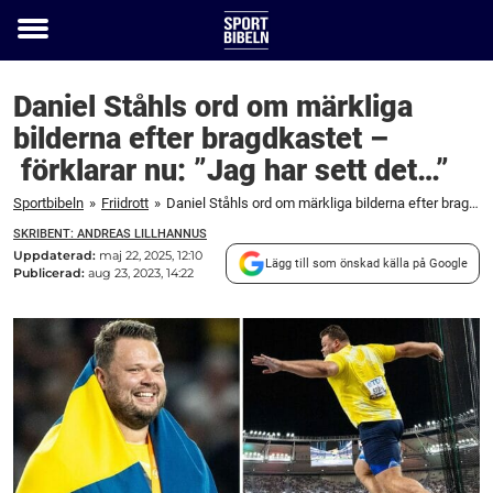
Toggle
menu
Daniel Ståhls ord om märkliga
bilderna efter bragdkastet –
förklarar nu: ”Jag har sett det…”
Sportbibeln
»
Friidrott
»
Daniel Ståhls ord om märkliga bilderna efter bragdkastet – förklarar nu: ”Jag har sett det…”
SKRIBENT: ANDREAS LILLHANNUS
Uppdaterad:
maj 22, 2025, 12:10
Lägg till som önskad källa på Google
Publicerad:
aug 23, 2023, 14:22