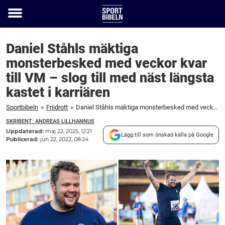
Toggle
menu
Daniel Ståhls mäktiga
monsterbesked med veckor kvar
till VM – slog till med näst längsta
kastet i karriären
Sportbibeln
»
Friidrott
»
Daniel Ståhls mäktiga monsterbesked med veckor kvar till VM – slog till med näst längsta kastet i karriären
SKRIBENT: ANDREAS LILLHANNUS
Uppdaterad:
maj 22, 2025, 12:21
Lägg till som önskad källa på Google
Publicerad:
jun 22, 2022, 08:24