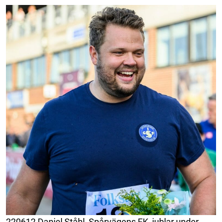
220612 Daniel Ståhl, Spårvägens FK, jublar under