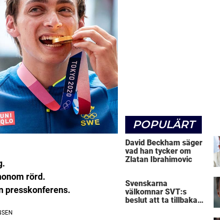
POPULÄRT
David Beckham säger
vad han tycker om
Zlatan Ibrahimovic
g.
honom rörd.
Svenskarna
en presskonferens.
välkomnar SVT:s
beslut att ta tillbaka
Micke Leijnegard