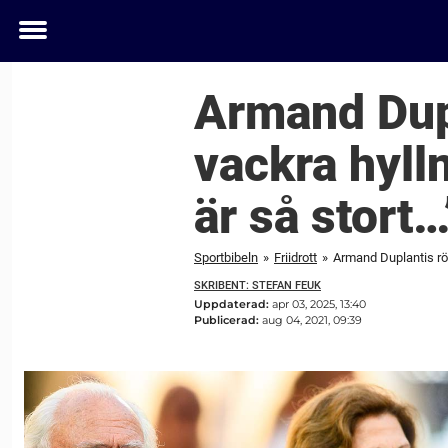
Toggle
menu
Armand Dupl
vackra hyll
är så stort…
Sportbibeln
»
Friidrott
»
Armand Duplantis rör
SKRIBENT: STEFAN FEUK
Uppdaterad:
apr 03, 2025, 13:40
Publicerad:
aug 04, 2021, 09:39