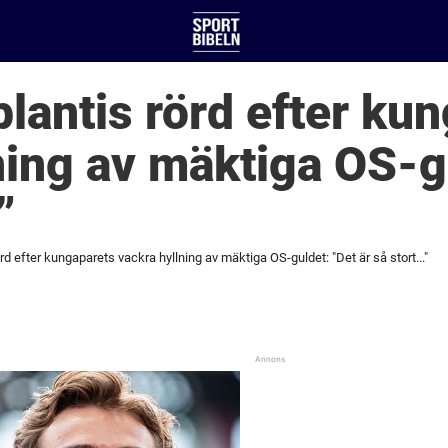
antis rörd efter ku
ning av mäktiga OS-g
”
d efter kungaparets vackra hyllning av mäktiga OS-guldet: "Det är så stort..."