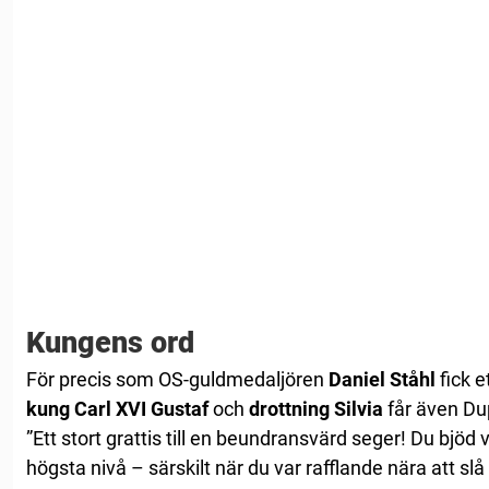
Kungens ord
För precis som OS-guldmedaljören
Daniel Ståhl
fick e
kung Carl XVI Gustaf
och
drottning Silvia
får även Dup
”Ett stort grattis till en beundransvärd seger! Du bjöd
högsta nivå – särskilt när du var rafflande nära att slå 