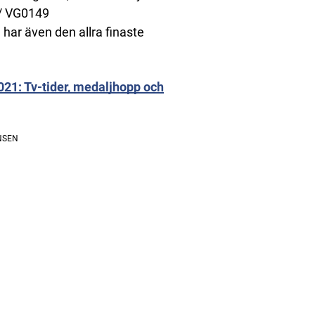
 / VG0149
 har även den allra finaste
21: Tv-tider, medaljhopp och