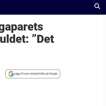
ngaparets
uldet: ”Det
Lägg till som önskad källa på Google