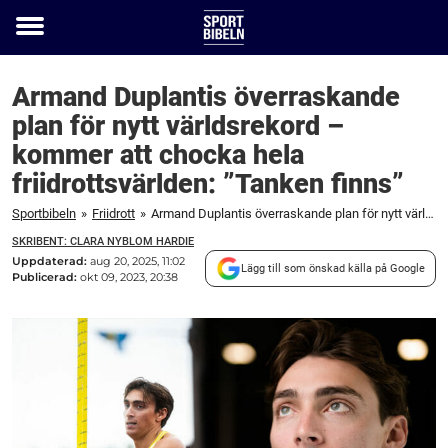
Toggle
menu
Armand Duplantis överraskande
plan för nytt världsrekord –
kommer att chocka hela
friidrottsvärlden: ”Tanken finns”
Sportbibeln
»
Friidrott
»
Armand Duplantis överraskande plan för nytt världsrekord – kommer att chocka hela friidrottsvärlden: "Tanken finns"
SKRIBENT: CLARA NYBLOM HARDIE
Uppdaterad:
aug 20, 2025, 11:02
Lägg till som önskad källa på Google
Publicerad:
okt 09, 2023, 20:38