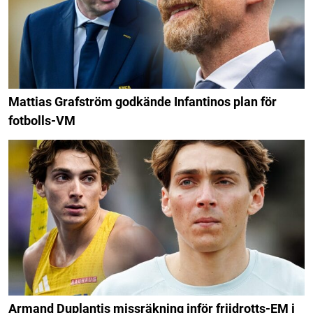
Mattias Grafström godkände Infantinos plan för
fotbolls-VM
Armand Duplantis missräkning inför friidrotts-EM i