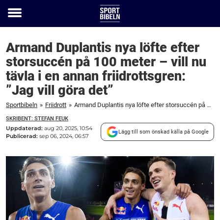
Toggle
menu
Armand Duplantis nya löfte efter
storsuccén på 100 meter – vill nu
tävla i en annan friidrottsgren:
”Jag vill göra det”
Sportbibeln
»
Friidrott
»
Armand Duplantis nya löfte efter storsuccén på 100 meter – vill nu tävla i en annan friidrottsgren: "Jag vill göra det"
SKRIBENT: STEFAN FEUK
Uppdaterad:
aug 20, 2025, 10:54
Lägg till som önskad källa på Google
Publicerad:
sep 06, 2024, 06:57