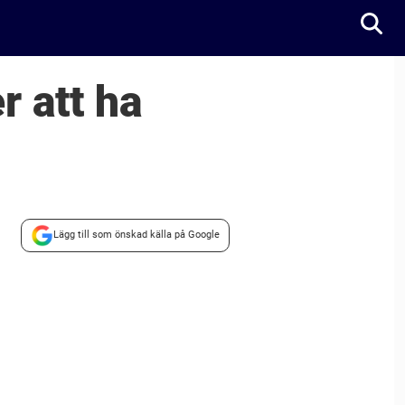
r att ha
Lägg till som önskad källa på Google