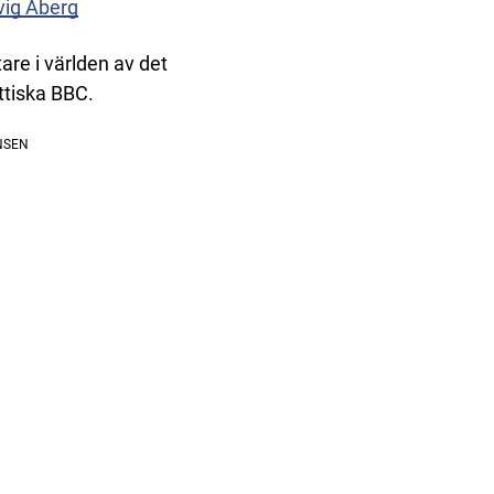
vig Åberg
are i världen av det
ittiska BBC.