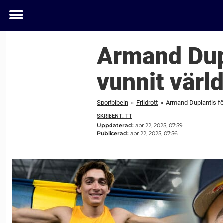
Toggle
menu
Armand Dupl
vunnit värld
Sportbibeln
»
Friidrott
»
Armand Duplantis för
SKRIBENT: TT
Uppdaterad:
apr 22, 2025, 07:59
Publicerad:
apr 22, 2025, 07:56