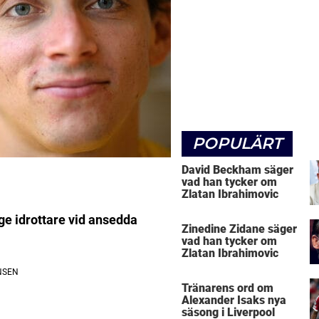
POPULÄRT
David Beckham säger
vad han tycker om
Zlatan Ibrahimovic
ge idrottare vid ansedda
Zinedine Zidane säger
vad han tycker om
Zlatan Ibrahimovic
Tränarens ord om
Alexander Isaks nya
säsong i Liverpool