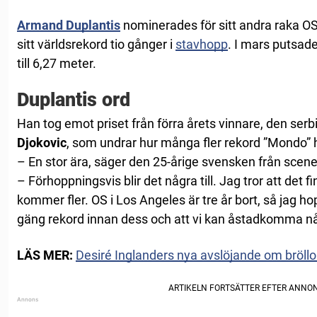
Armand Du
plantis
nominerades för sitt andra raka OS-
sitt världsrekord tio gånger i
stavhopp
. I mars putsade
till 6,27 meter.
Duplantis ord
Han tog emot priset från förra årets vinnare, den ser
Djokovic
, som undrar hur många fler rekord ”Mondo” ha
– En stor ära, säger den 25-årige svensken från scene
– Förhoppningsvis blir det några till. Jag tror att det f
kommer fler. OS i Los Angeles är tre år bort, så jag ho
gäng rekord innan dess och att vi kan åstadkomma någ
LÄS MER:
Desiré Inglanders nya avslöjande om bröl