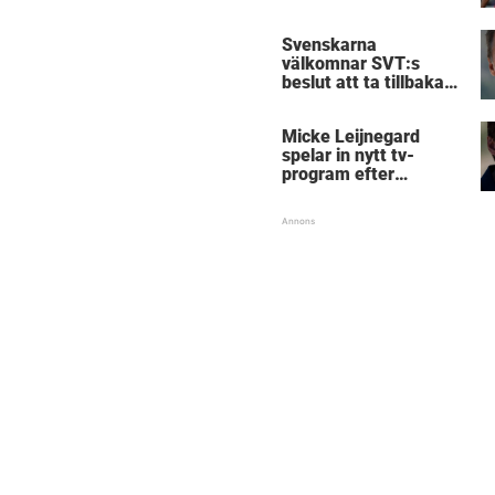
Svenskarna
välkomnar SVT:s
beslut att ta tillbaka
Micke Leijnegard
Micke Leijnegard
spelar in nytt tv-
program efter
Mästarnas mästare