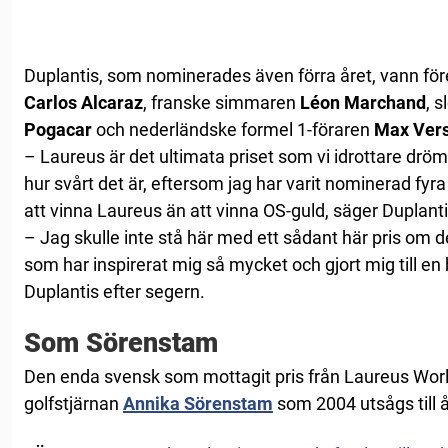
Duplantis, som nominerades även förra året, vann fö
Carlos Alcaraz
, franske simmaren
Léon Marchand
, 
Pogacar
och nederländske formel 1-föraren
Max Ver
– Laureus är det ultimata priset som vi idrottare drö
hur svårt det är, eftersom jag har varit nominerad fyr
att vinna Laureus än att vinna OS-guld, säger Duplantis 
– Jag skulle inte stå här med ett sådant här pris om d
som har inspirerat mig så mycket och gjort mig till en
Duplantis efter segern.
Som Sörenstam
Den enda svensk som mottagit pris från Laureus Worl
golfstjärnan
Annika Sörenstam
som 2004 utsågs till å