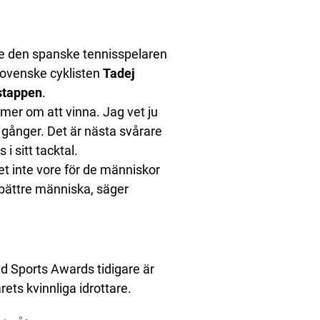
re den spanske tennisspelaren
slovenske cyklisten
Tadej
stappen
.
mmer om att vinna. Jag vet ju
a gånger. Det är nästa svårare
i sitt tacktal.
et inte vore för de människor
 bättre människa, säger
d Sports Awards tidigare är
rets kvinnliga idrottare.