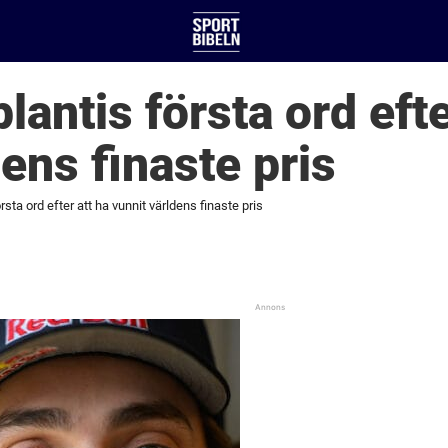
antis första ord efte
ens finaste pris
sta ord efter att ha vunnit världens finaste pris