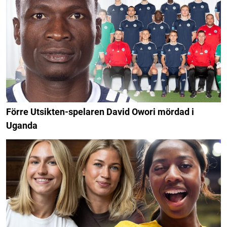
Förre Utsikten-spelaren David Owori mördad i
Uganda