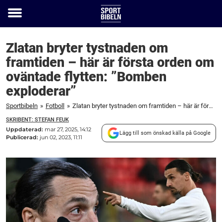
Toggle
menu
Zlatan bryter tystnaden om
framtiden – här är första orden om
oväntade flytten: ”Bomben
exploderar”
Sportbibeln
»
Fotboll
»
Zlatan bryter tystnaden om framtiden – här är första orden om oväntade flytten: "Bomben exploderar"
SKRIBENT: STEFAN FEUK
Uppdaterad:
mar 27, 2025, 14:12
Lägg till som önskad källa på Google
Publicerad:
jun 02, 2023, 11:11