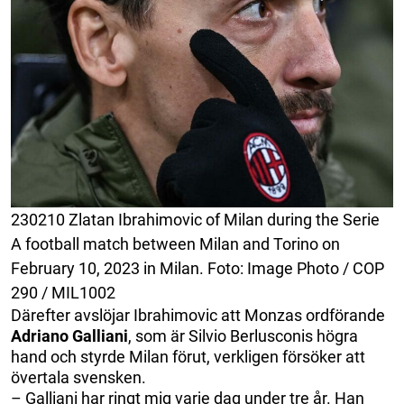
230210 Zlatan Ibrahimovic of Milan during the Serie
A football match between Milan and Torino on
February 10, 2023 in Milan. Foto: Image Photo / COP
290 / MIL1002
Därefter avslöjar Ibrahimovic att Monzas ordförande
Adriano Galliani
, som är Silvio Berlusconis högra
hand och styrde Milan förut, verkligen försöker att
övertala svensken.
– Galliani har ringt mig varje dag under tre år. Han