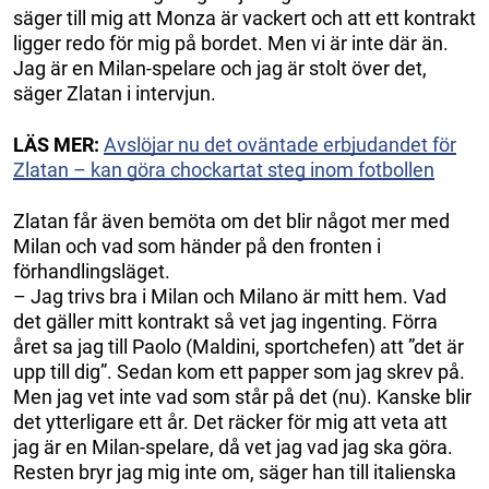
säger till mig att Monza är vackert och att ett kontrakt
ligger redo för mig på bordet. Men vi är inte där än.
Jag är en Milan-spelare och jag är stolt över det,
säger Zlatan i intervjun.
LÄS MER:
Avslöjar nu det oväntade erbjudandet för
Zlatan – kan göra chockartat steg inom fotbollen
Zlatan får även bemöta om det blir något mer med
Milan och vad som händer på den fronten i
förhandlingsläget.
– Jag trivs bra i Milan och Milano är mitt hem. Vad
det gäller mitt kontrakt så vet jag ingenting. Förra
året sa jag till Paolo (Maldini, sportchefen) att ”det är
upp till dig”. Sedan kom ett papper som jag skrev på.
Men jag vet inte vad som står på det (nu). Kanske blir
det ytterligare ett år. Det räcker för mig att veta att
jag är en Milan-spelare, då vet jag vad jag ska göra.
Resten bryr jag mig inte om, säger han till italienska