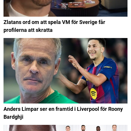
Zlatans ord om att spela VM för Sverige får
profilerna att skratta
Anders Limpar ser en framtid i Liverpool för Roony
Bardghji