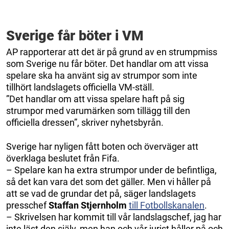
Sverige får böter i VM
AP rapporterar att det är på grund av en strumpmiss
som Sverige nu får böter. Det handlar om att vissa
spelare ska ha använt sig av strumpor som inte
tillhört landslagets officiella VM-ställ.
”Det handlar om att vissa spelare haft på sig
strumpor med varumärken som tillägg till den
officiella dressen”, skriver nyhetsbyrån.
Sverige har nyligen fått boten och överväger att
överklaga beslutet från Fifa.
– Spelare kan ha extra strumpor under de befintliga,
så det kan vara det som det gäller. Men vi håller på
att se vad de grundar det på, säger landslagets
presschef
Staffan Stjernholm
till Fotbollskanalen
.
– Skrivelsen har kommit till vår landslagschef, jag har
inte läst den själv, men han och vår jurist håller på och