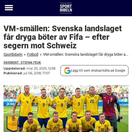
Toggle
menu
VM-smällen: Svenska landslaget
får dryga böter av Fifa – efter
segern mot Schweiz
Sportbibeln
»
Fotboll
»
VM-smällen: Svenska landslaget får dryga böter av Fifa – efter segern mot Schweiz
SKRIBENT: STEFAN FEUK
Uppdaterad:
mar 20, 2025, 12:58
Lägg till som önskad källa på Google
Publicerad:
jul 06, 2018, 17:07