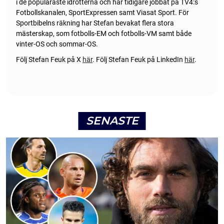
i de populäraste idrotterna och har tidigare jobbat på TV4:s
Fotbollskanalen, SportExpressen samt Viasat Sport. För
Sportbibelns räkning har Stefan bevakat flera stora
mästerskap, som fotbolls-EM och fotbolls-VM samt både
vinter-OS och sommar-OS.
Följ Stefan Feuk på X
här
.
Följ Stefan Feuk på LinkedIn
här
.
SENASTE