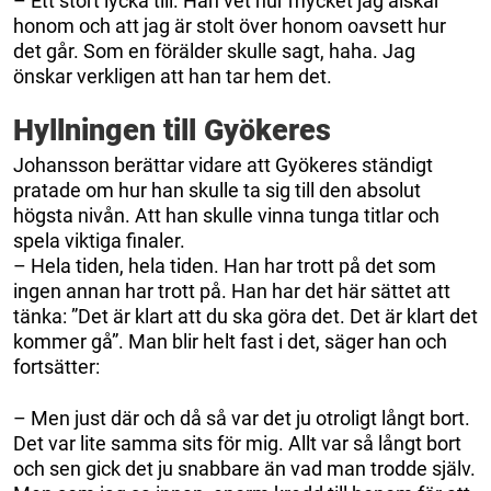
– Ett stort lycka till. Han vet hur mycket jag älskar
honom och att jag är stolt över honom oavsett hur
det går. Som en förälder skulle sagt, haha. Jag
önskar verkligen att han tar hem det.
Hyllningen till Gyökeres
Johansson berättar vidare att Gyökeres ständigt
pratade om hur han skulle ta sig till den absolut
högsta nivån. Att han skulle vinna tunga titlar och
spela viktiga finaler.
– Hela tiden, hela tiden. Han har trott på det som
ingen annan har trott på. Han har det här sättet att
tänka: ”Det är klart att du ska göra det. Det är klart det
kommer gå”. Man blir helt fast i det, säger han och
fortsätter:
– Men just där och då så var det ju otroligt långt bort.
Det var lite samma sits för mig. Allt var så långt bort
och sen gick det ju snabbare än vad man trodde själv.