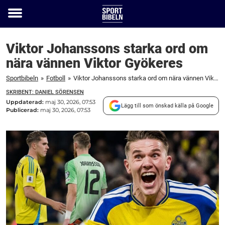
Toggle
menu
Viktor Johanssons starka ord om
nära vännen Viktor Gyökeres
Sportbibeln
»
Fotboll
»
Viktor Johanssons starka ord om nära vännen Viktor Gyökeres
SKRIBENT: DANIEL SÖRENSEN
Uppdaterad:
maj 30, 2026, 07:53
Lägg till som önskad källa på Google
Publicerad:
maj 30, 2026, 07:53