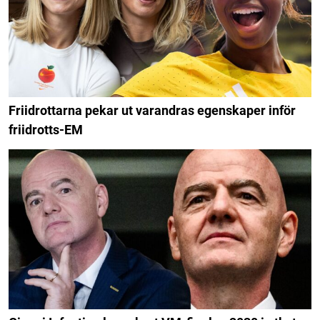
Friidrottarna pekar ut varandras egenskaper inför
friidrotts-EM