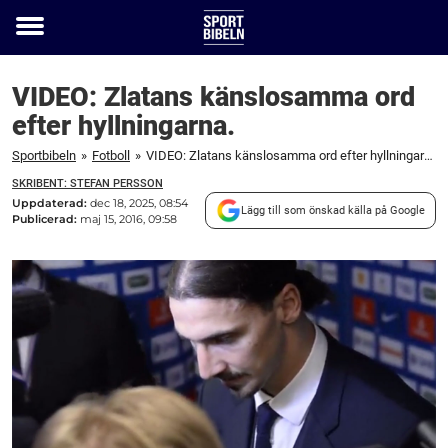
Toggle
menu
VIDEO: Zlatans känslosamma ord
efter hyllningarna.
Sportbibeln
»
Fotboll
»
VIDEO: Zlatans känslosamma ord efter hyllningarna.
SKRIBENT: STEFAN PERSSON
Uppdaterad:
dec 18, 2025, 08:54
Lägg till som önskad källa på Google
Publicerad:
maj 15, 2016, 09:58