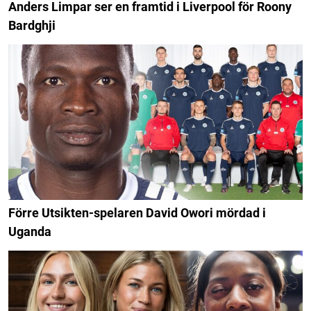
Anders Limpar ser en framtid i Liverpool för Roony
Bardghji
Förre Utsikten-spelaren David Owori mördad i
Uganda