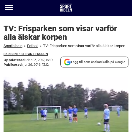
Toggle
menu
TV: Frisparken som visar varför
alla älskar korpen
Sportbibeln
»
Fotboll
»
TV: Frisparken som visar varför alla älskar korpen
SKRIBENT: STEFAN PERSSON
Uppdaterad:
dec 13, 2017, 14:19
Lägg till som önskad källa på Google
Publicerad:
jul 26, 2016, 13:12