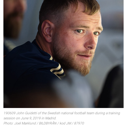
190609 John Guidetti of the Swedish national football team during a training
session on June 9, 2019 in Madrid.
Photo: Joel Marklund / BILDBYRÅN / kod JM / 87970