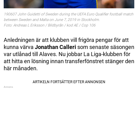
190607 John Guidetti of Sweden during the UEFA Euro Qualifier football match
between Sweden and Malta on June 7, 2019 in Stockholm.
Foto: Andreas L Eriksson / Bildbyrån / kod AE / Cop 106
Anledningen är att klubben vill frigöra pengar för att
kunna värva
Jonathan Calleri
som senaste säsongen
var utlånad till Alaves. Nu jobbar La Liga-klubben för
att hitta en lösning innan transferfönstret stänger den
här månaden.