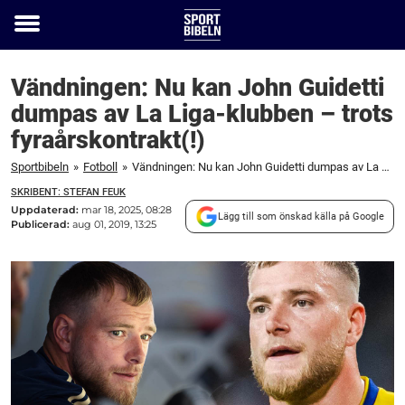
Toggle
menu
Vändningen: Nu kan John Guidetti
dumpas av La Liga-klubben – trots
fyraårskontrakt(!)
Sportbibeln
»
Fotboll
»
Vändningen: Nu kan John Guidetti dumpas av La Liga-klubben – trots fyraårskontrakt(!)
SKRIBENT: STEFAN FEUK
Uppdaterad:
mar 18, 2025, 08:28
Lägg till som önskad källa på Google
Publicerad:
aug 01, 2019, 13:25