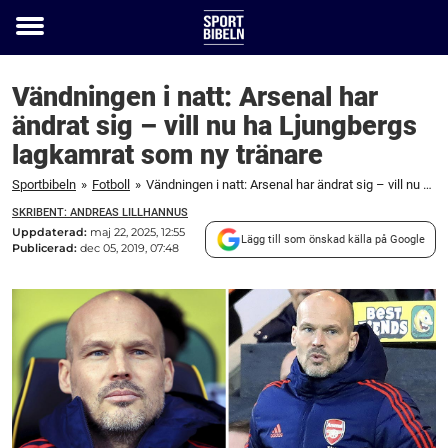
Toggle
menu
Vändningen i natt: Arsenal har
ändrat sig – vill nu ha Ljungbergs
lagkamrat som ny tränare
Sportbibeln
»
Fotboll
»
Vändningen i natt: Arsenal har ändrat sig – vill nu ha Ljungbergs lagkamrat som ny tränare
SKRIBENT: ANDREAS LILLHANNUS
Uppdaterad:
maj 22, 2025, 12:55
Lägg till som önskad källa på Google
Publicerad:
dec 05, 2019, 07:48