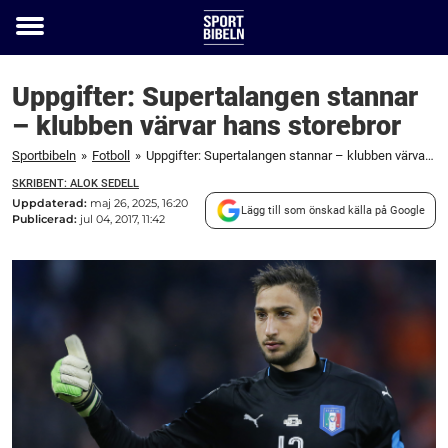
Toggle
menu
Uppgifter: Supertalangen stannar
– klubben värvar hans storebror
Sportbibeln
»
Fotboll
»
Uppgifter: Supertalangen stannar – klubben värvar hans storebror
SKRIBENT: ALOK SEDELL
Uppdaterad:
maj 26, 2025, 16:20
Lägg till som önskad källa på Google
Publicerad:
jul 04, 2017, 11:42