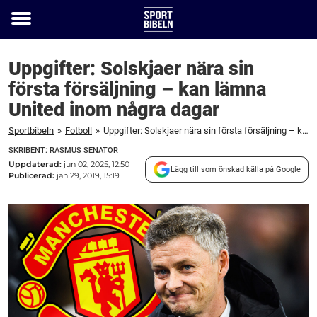
Toggle
menu
Uppgifter: Solskjaer nära sin
första försäljning – kan lämna
United inom några dagar
Sportbibeln
»
Fotboll
»
Uppgifter: Solskjaer nära sin första försäljning – kan lämna United inom några dagar
SKRIBENT: RASMUS SENATOR
Uppdaterad:
jun 02, 2025, 12:50
Lägg till som önskad källa på Google
Publicerad:
jan 29, 2019, 15:19