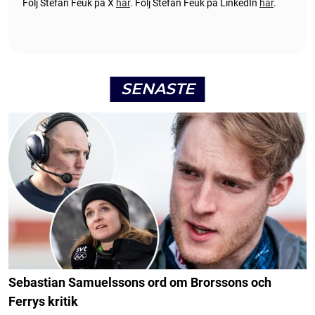
Följ Stefan Feuk på X
här
.
Följ Stefan Feuk på LinkedIn
här
.
SENASTE
Sebastian Samuelssons ord om Brorssons och
Ferrys kritik