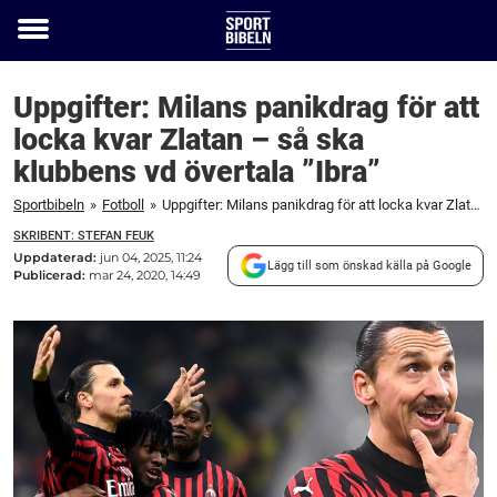
Toggle
menu
Uppgifter: Milans panikdrag för att
locka kvar Zlatan – så ska
klubbens vd övertala ”Ibra”
Sportbibeln
»
Fotboll
»
Uppgifter: Milans panikdrag för att locka kvar Zlatan – så ska klubbens vd övertala "Ibra"
SKRIBENT: STEFAN FEUK
Uppdaterad:
jun 04, 2025, 11:24
Lägg till som önskad källa på Google
Publicerad:
mar 24, 2020, 14:49