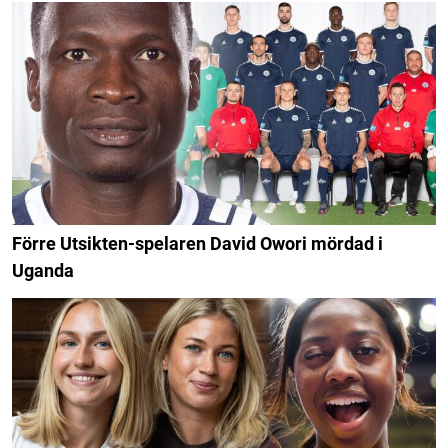
Förre Utsikten-spelaren David Owori mördad i
Uganda