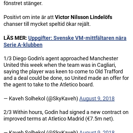
fönstret stänger.
Positivt om inte är att
Victor Nilsson Lindelöfs
chanser till mycket speltid ökar rejält.
LÄS MER:
Uppgifter: Svenske VM-mittfältaren nära
Serie A-klubben
1/3 Diego Godin's agent approached Manchester
United this week when the team was in Cagliari,
saying the player was keen to come to Old Trafford
and a deal could be done, so United made an offer for
the agent to take to the Atletico board.
— Kaveh Solhekol (@SkyKaveh)
August 9, 2018
2/3 Within hours, Godin had signed a new contract on
improved terms at Atletico Madrid (€7.5m net).
— Kaveh Solhekol (@SkyKaveh)
August 9, 2018