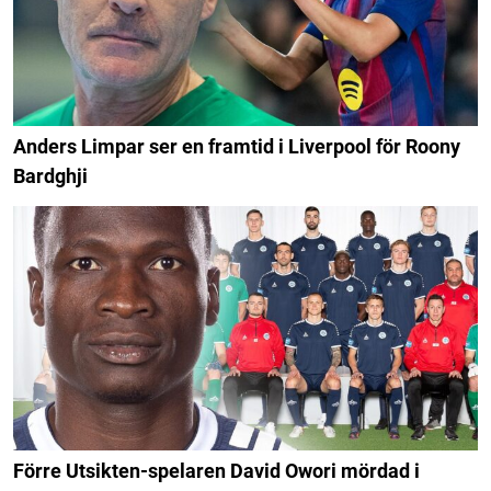
Anders Limpar ser en framtid i Liverpool för Roony
Bardghji
Förre Utsikten-spelaren David Owori mördad i