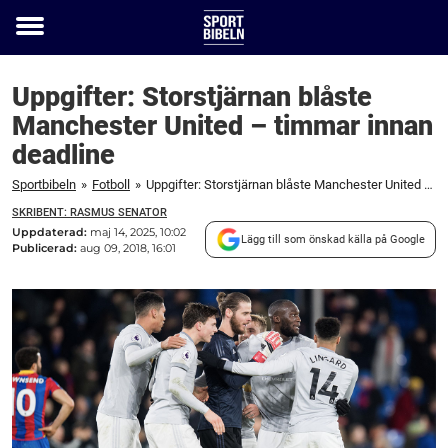
Toggle
menu
Uppgifter: Storstjärnan blåste
Manchester United – timmar innan
deadline
Sportbibeln
»
Fotboll
»
Uppgifter: Storstjärnan blåste Manchester United – timmar innan deadline
SKRIBENT: RASMUS SENATOR
Uppdaterad:
maj 14, 2025, 10:02
Lägg till som önskad källa på Google
Publicerad:
aug 09, 2018, 16:01