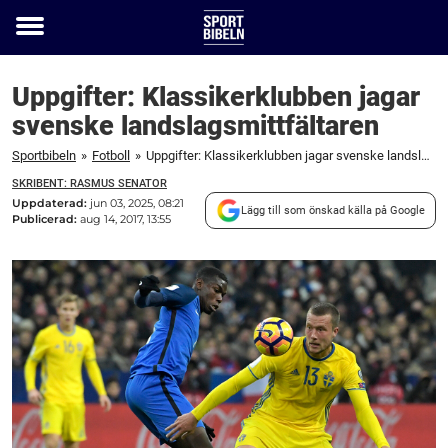
Toggle
menu
Uppgifter: Klassikerklubben jagar
svenske landslagsmittfältaren
Sportbibeln
»
Fotboll
»
Uppgifter: Klassikerklubben jagar svenske landslagsmittfältaren
SKRIBENT: RASMUS SENATOR
Uppdaterad:
jun 03, 2025, 08:21
Lägg till som önskad källa på Google
Publicerad:
aug 14, 2017, 13:55